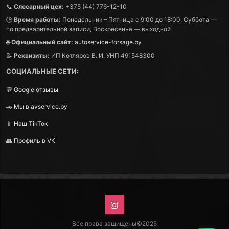
📞
Слесарный цех:
+375 (44) 776-12-10
🕒
Время работы:
Понедельник – Пятница с 9:00 до 18:00, Суббота —
по предварительной записи, Воскресенье — выходной
🌐
Официальный сайт:
autoservice-forsage.by
📝
Реквизиты:
ИП Котляров В. И. УНП 491548300
СОЦИАЛЬНЫЕ СЕТИ:
💬
Google отзывы
🚗
Мы в avservice.by
📱
Наш TikTok
👥
Профиль в VK
Instagram
Все права защищены©2025